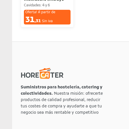
los 4 o 6 cilindros)
Cavidades: 4 y 6
Oferta! A partir de
31
€
,31
Sin iva
Suministros para hostelería, catering y
colectividades.
Nuestra misión: ofrecerte
productos de calidad profesional, reducir
tus costes de compra y ayudarte a que tu
negocio sea más rentable y competitivo