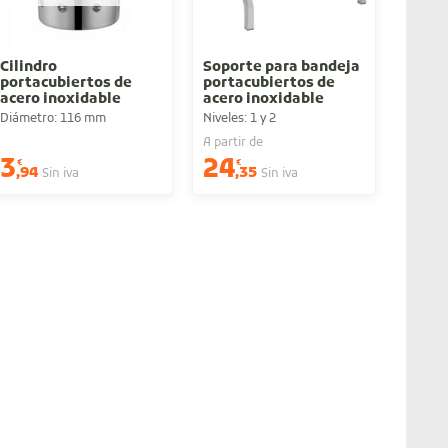
Cilindro
Soporte para bandeja
portacubiertos de
portacubiertos de
acero inoxidable
acero inoxidable
(incluye la/s
Diámetro: 116 mm
Niveles: 1 y 2
bandeja/s)
A partir de
3
24
€
€
,94
,35
Sin iva
Sin iva