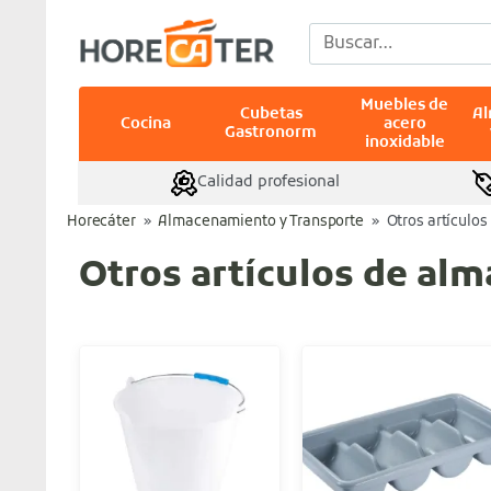
Saltar
Buscar
al
por:
contenido
Muebles de
Cubetas
A
Cocina
acero
Gastronorm
inoxidable
Calidad profesional
Horecáter
»
Almacenamiento y Transporte
»
Otros artículo
Otros artículos de al