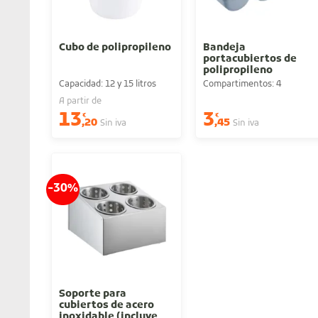
Cubo de polipropileno
Bandeja
portacubiertos de
polipropileno
Capacidad: 12 y 15 litros
Compartimentos: 4
A partir de
13
3
€
€
,20
,45
Sin iva
Sin iva
-30%
Soporte para
cubiertos de acero
inoxidable (incluye