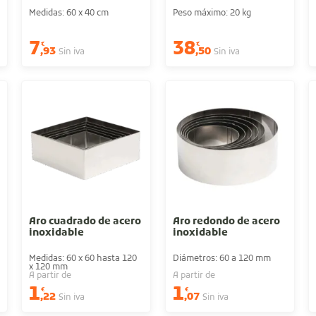
Medidas: 60 x 40 cm
Peso máximo: 20 kg
7
38
€
€
,93
,50
Sin iva
Sin iva
Aro cuadrado de acero
Aro redondo de acero
inoxidable
inoxidable
Medidas: 60 x 60 hasta 120
Diámetros: 60 a 120 mm
x 120 mm
A partir de
A partir de
1
1
€
€
,22
,07
Sin iva
Sin iva