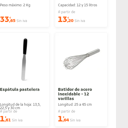
Peso máximo: 2 Kg
Capacidad: 12 y 15 litros
A partir de
33
13
€
€
,65
,20
Sin iva
Sin iva
Espátula pastelera
Batidor de acero
inoxidable - 12
varillas
Longitud de la hoja: 13,5,
Longitud: 25 a 45 cm
22,5 y 30 cm
A partir de
A partir de
1
1
€
€
,61
,64
Sin iva
Sin iva