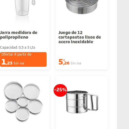
Jarra medidora de
Juego de 12
polipropileno
cortapastas lisos de
acero inoxidable
Capacidad: 0,5 a 5 Lts
Oferta! A partir de
1
5
€
€
,23
,26
Sin iva
Sin iva
-25%