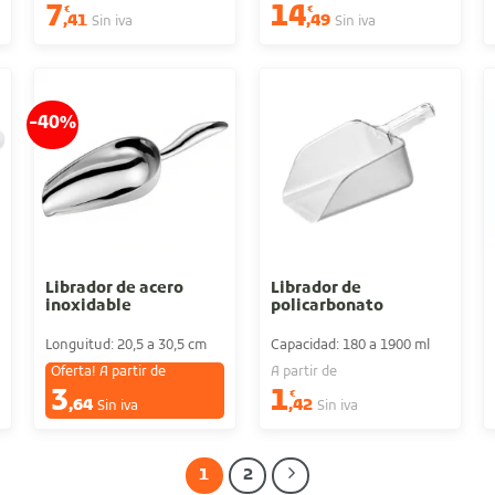
7
14
€
€
,41
,49
Sin iva
Sin iva
-40%
Librador de acero
Librador de
inoxidable
policarbonato
Longuitud: 20,5 a 30,5 cm
Capacidad: 180 a 1900 ml
Oferta! A partir de
A partir de
3
1
€
€
,64
,42
Sin iva
Sin iva
1
2