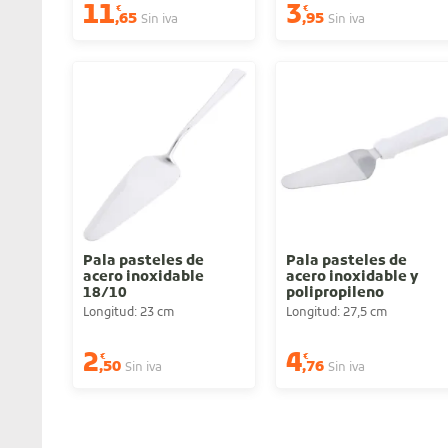
11
3
€
€
,65
,95
Sin iva
Sin iva
Pala pasteles de
Pala pasteles de
acero inoxidable
acero inoxidable y
18/10
polipropileno
Longitud: 23 cm
Longitud: 27,5 cm
2
4
€
€
,50
,76
Sin iva
Sin iva