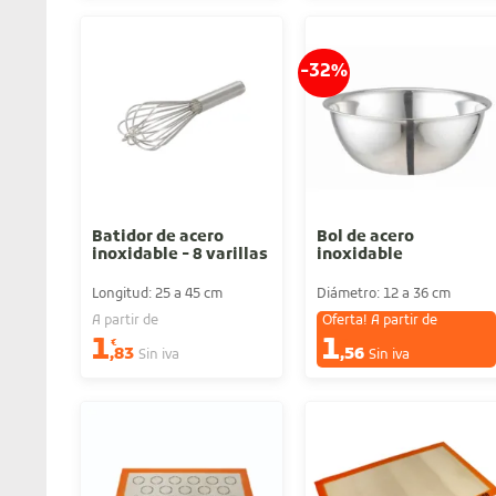
-32%
Batidor de acero
Bol de acero
inoxidable - 8 varillas
inoxidable
Longitud: 25 a 45 cm
Diámetro: 12 a 36 cm
A partir de
Oferta! A partir de
1
1
€
€
,83
,56
Sin iva
Sin iva