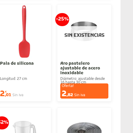
-25%
SIN EXISTENCIAS
Pala de silicona
Aro pastelero
ajustable de acero
inoxidable
Longitud: 27 cm
Diámetro: ajustable desde
16 hasta 30 cm
Oferta!
2
2
€
€
,01
,82
Sin iva
Sin iva
32%