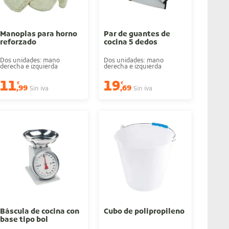
Manoplas para horno
Par de guantes de
reforzado
cocina 5 dedos
Dos unidades: mano
Dos unidades: mano
derecha e izquierda
derecha e izquierda
11
19
€
€
,99
,69
Sin iva
Sin iva
Báscula de cocina con
Cubo de polipropileno
base tipo bol