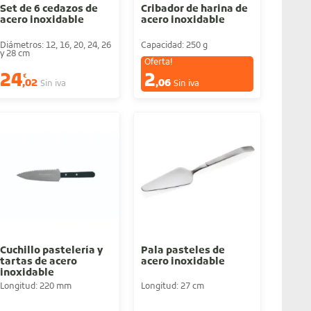
Set de 6 cedazos de
Cribador de harina de
acero inoxidable
acero inoxidable
Diámetros: 12, 16, 20, 24, 26
Capacidad: 250 g
y 28 cm
Oferta!
24
2
€
€
,02
,06
Sin iva
Sin iva
Cuchillo pastelería y
Pala pasteles de
tartas de acero
acero inoxidable
inoxidable
Longitud: 220 mm
Longitud: 27 cm