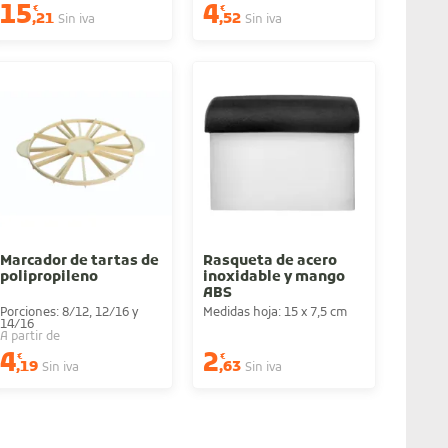
15
4
€
€
,21
,52
Sin iva
Sin iva
Marcador de tartas de
Rasqueta de acero
polipropileno
inoxidable y mango
ABS
Porciones: 8/12, 12/16 y
Medidas hoja: 15 x 7,5 cm
14/16
A partir de
4
2
€
€
,19
,63
Sin iva
Sin iva