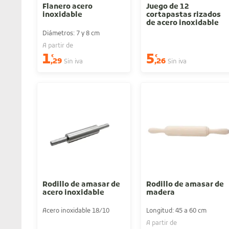
Flanero acero
Juego de 12
inoxidable
cortapastas rizados
de acero inoxidable
Diámetros: 7 y 8 cm
A partir de
1
5
€
€
,29
,26
Sin iva
Sin iva
Rodillo de amasar de
Rodillo de amasar de
acero inoxidable
madera
Acero inoxidable 18/10
Longitud: 45 a 60 cm
A partir de