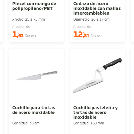
Pincel con mango de
Cedazo de acero
polipropileno/PBT
inoxidable con mallas
intercambiables
Ancho: 25 a 75 mm
Diámetro: 20 a 37 cm
A partir de
A partir de
1
12
€
€
,63
,81
Sin iva
Sin iva
Cuchillo para tartas
Cuchillo pastelería y
de acero inoxidable
tartas de acero
inoxidable
Longitud: 30 cm
Longitud: 160 mm