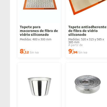
Tapete para
Tapete antiadherente
macarones de fibra de
de fibra de vidrio
vidrio siliconado
siliconado
Medidas: 400 x 300 mm
Medidas: 520 x 315 y 585 x
385 mm
A partir de
8
9
€
€
,12
,94
Sin iva
Sin iva