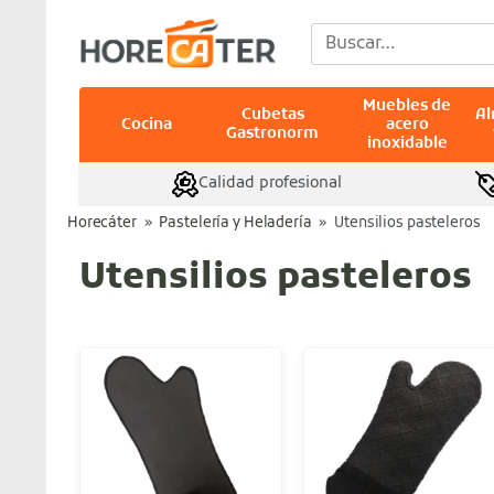
Saltar
Buscar
al
por:
contenido
Muebles de
Cubetas
A
Cocina
acero
Gastronorm
inoxidable
Calidad profesional
Horecáter
»
Pastelería y Heladería
»
Utensilios pasteleros
Utensilios pasteleros