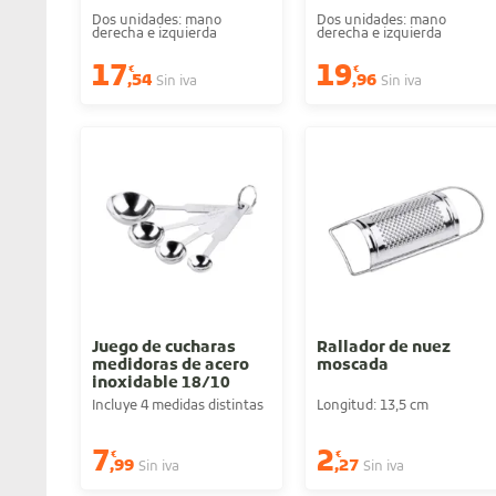
Dos unidades: mano
Dos unidades: mano
derecha e izquierda
derecha e izquierda
17
19
€
€
,54
,96
Sin iva
Sin iva
Juego de cucharas
Rallador de nuez
medidoras de acero
moscada
inoxidable 18/10
Incluye 4 medidas distintas
Longitud: 13,5 cm
7
2
€
€
,99
,27
Sin iva
Sin iva