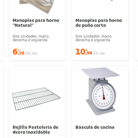
Manoplas para horno
Manoplas para horno
"Natural"
de puño corto
Dos unidades: mano
Dos unidades: mano
derecha e izquierda
derecha e izquierda
6
10
€
€
,16
,94
Sin iva
Sin iva
Rejilla Pastelería de
Báscula de cocina
Acero Inoxidable