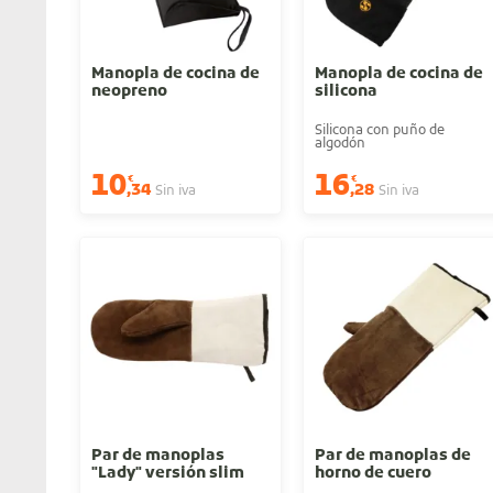
Manopla de cocina de
Manopla de cocina de
neopreno
silicona
Silicona con puño de
algodón
10
16
€
€
,34
,28
Sin iva
Sin iva
Par de manoplas
Par de manoplas de
"Lady" versión slim
horno de cuero