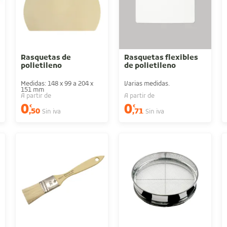
Rasquetas de
Rasquetas flexibles
polietileno
de polietileno
Medidas: 148 x 99 a 204 x
Varias medidas.
151 mm
A partir de
A partir de
0
0
€
€
,50
,71
Sin iva
Sin iva