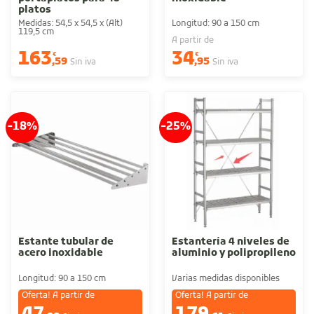
platos
Medidas: 54,5 x 54,5 x (Alt)
Longitud: 90 a 150 cm
119,5 cm
A partir de
163
34
€
€
,59
,95
Sin iva
Sin iva
-18%
-25%
Estante tubular de
Estantería 4 niveles de
acero inoxidable
aluminio y polipropileno
Longitud: 90 a 150 cm
Varias medidas disponibles
Oferta! A partir de
Oferta! A partir de
€
€