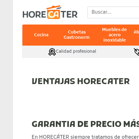
Saltar
Buscar
al
por:
contenido
Muebles de
Cubetas
A
Cocina
acero
Gastronorm
inoxidable
Calidad profesional
VENTAJAS HORECATER
GARANTIA DE PRECIO MÁ
En HORECÁTER siempre tratamos de ofrecert