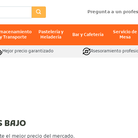
Pregunta a un profes
lmacenamiento
Pastelería y
Servicio de
Bar y Cafetería
y Transporte
Heladería
Mesa
Mejor precio garantizado
Asesoramiento profesi
S BAJO
e el mejor precio del mercado.