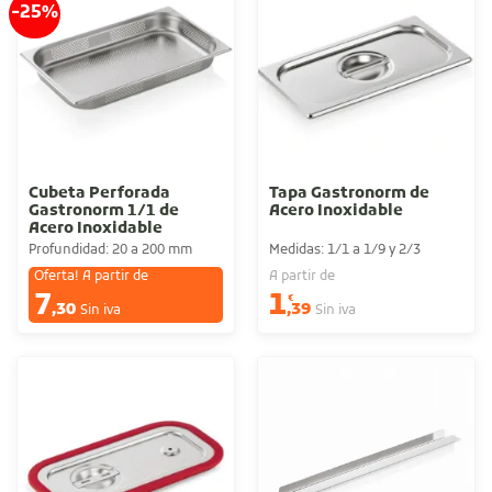
-25%
Cubeta Perforada
Tapa Gastronorm de
Gastronorm 1/1 de
Acero Inoxidable
Acero Inoxidable
Profundidad: 20 a 200 mm
Medidas: 1/1 a 1/9 y 2/3
Oferta! A partir de
A partir de
7
1
€
€
,30
,39
Sin iva
Sin iva