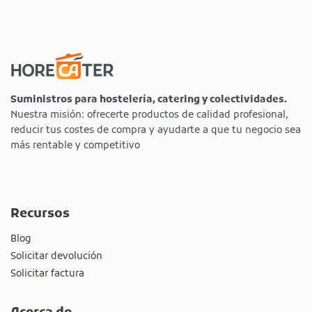
Suministros para hostelería, catering y colectividades.
Nuestra misión: ofrecerte productos de calidad profesional,
reducir tus costes de compra y ayudarte a que tu negocio sea
más rentable y competitivo
Recursos
Blog
Solicitar devolución
Solicitar factura