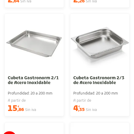
2
2
,64
,26
Sin iva
Sin iva
Cubeta Gastronorm 2/1
Cubeta Gastronorm 2/3
de Acero Inoxidable
de Acero Inoxidable
Profundidad: 20 a 200 mm
Profundidad: 20 a 200 mm
A partir de
A partir de
15
4
€
€
,86
,35
Sin iva
Sin iva