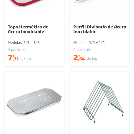
Tapa Hermética de
Perfil Divisorio de Acero
Acero Inoxidable
Inoxidable
Medidas: 1/1 a 1/6
Medidas: 1/1 y 1/2
A partir de
A partir de
7
2
€
€
,71
,64
Sin iva
Sin iva