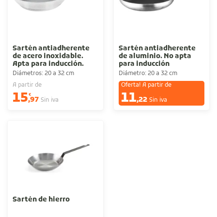
Sartén antiadherente
Sartén antiadherente
de acero inoxidable.
de aluminio. No apta
Apta para inducción.
para inducción
Diámetros: 20 a 32 cm
Diámetro: 20 a 32 cm
A partir de
Oferta! A partir de
15
11
€
€
,97
,22
Sin iva
Sin iva
Sartén de hierro