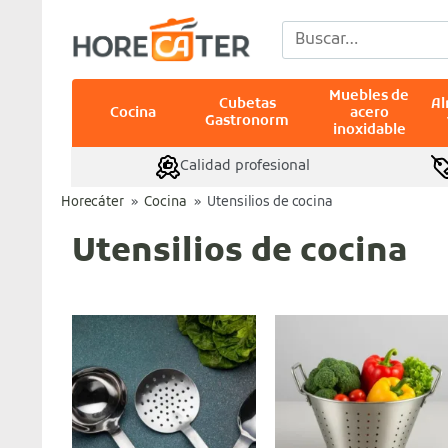
Saltar
Buscar
al
por:
contenido
Muebles de
Cubetas
A
Cocina
acero
Gastronorm
inoxidable
Calidad profesional
Horecáter
»
Cocina
»
Utensilios de cocina
Utensilios de cocina