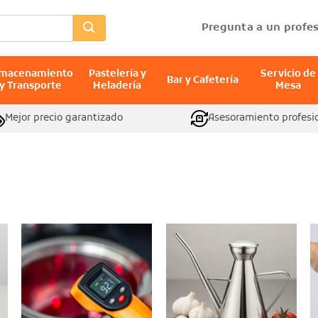
Pregunta a un profes
lmacenamiento
Pastelería y
Servicio de
Bar y Cafetería
y Transporte
Heladería
Mesa
Mejor precio garantizado
Asesoramiento profesi