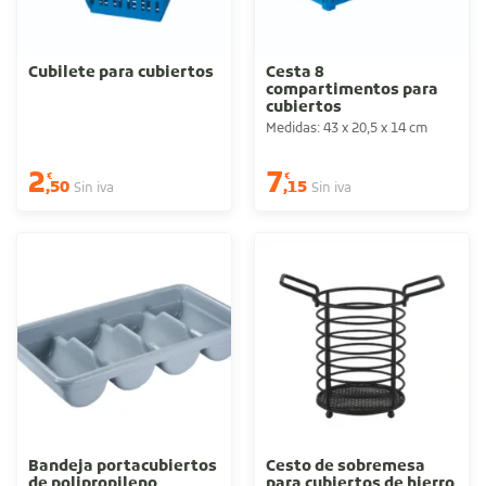
Cubilete para cubiertos
Cesta 8
compartimentos para
cubiertos
Medidas: 43 x 20,5 x 14 cm
2
7
€
€
,50
,15
Sin iva
Sin iva
Bandeja portacubiertos
Cesto de sobremesa
de polipropileno
para cubiertos de hierro