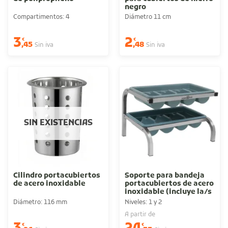
negro
Compartimentos: 4
Diámetro 11 cm
3
2
€
€
,45
,48
Sin iva
Sin iva
SIN EXISTENCIAS
Cilindro portacubiertos
Soporte para bandeja
de acero inoxidable
portacubiertos de acero
inoxidable (incluye la/s
bandeja/s)
Diámetro: 116 mm
Niveles: 1 y 2
A partir de
€
€