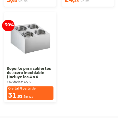
3
24
,94
,35
Sin iva
Sin iva
-30%
Soporte para cubiertos
de acero inoxidable
(incluye los 4 o 6
cilindros)
Cavidades: 4 y 6
Oferta! A partir de
31
€
,31
Sin iva