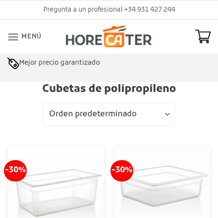
Saltar
Pregunta a un profesional +34 931 427 244
al
contenido
MENÚ
Mejor precio garantizado
Cubetas de polipropileno
-30%
-30%