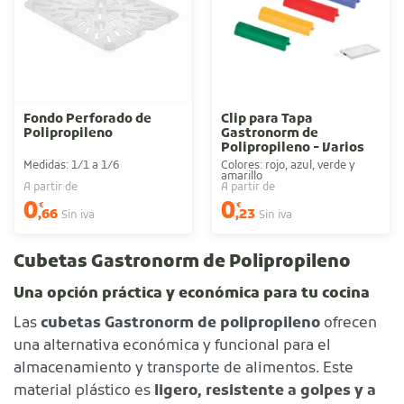
Fondo Perforado de
Clip para Tapa
Polipropileno
Gastronorm de
Polipropileno - Varios
colores
Medidas: 1/1 a 1/6
Colores: rojo, azul, verde y
amarillo
A partir de
A partir de
0
0
€
€
,66
,23
Sin iva
Sin iva
Cubetas Gastronorm de Polipropileno
Una opción práctica y económica para tu cocina
Las
cubetas Gastronorm de polipropileno
ofrecen
una alternativa económica y funcional para el
almacenamiento y transporte de alimentos. Este
material plástico es
ligero, resistente a golpes y a