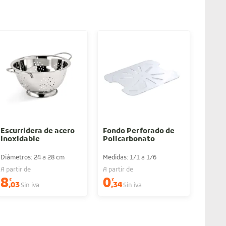
Escurridera de acero
Fondo Perforado de
Cedaz
inoxidable
Policarbonato
inoxi
inte
Diámetros: 24 a 28 cm
Medidas: 1/1 a 1/6
Diámet
A partir de
A partir de
A parti
8
0
12
€
€
€
,03
,34
,
Sin iva
Sin iva