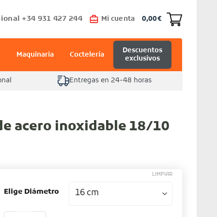
ional +34 931 427 244
Mi cuenta
0,00
€
Descuentos
Maquinaria
Coctelería
exclusivos
onal
Entregas en 24-48 horas
de acero inoxidable 18/10
LIMPIAR
Elige Diámetro
Colador chino de acero inoxidable 18/10 cantidad