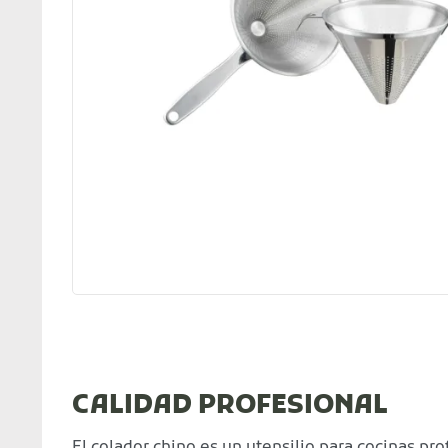
CALIDAD PROFESIONAL
El colador chino es un utensilio para cocinas prof