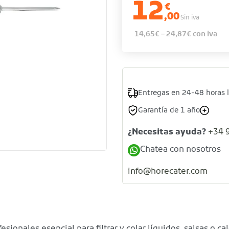
12
€
,00
Sin iva
14,65
€
–
24,87
€
con iva
Entregas en 24-48 horas 
Garantía de 1 año
¿Necesitas ayuda?
+34 
Chatea con nosotros
info@horecater.com
esionales esencial para filtrar y colar líquidos, salsas o 