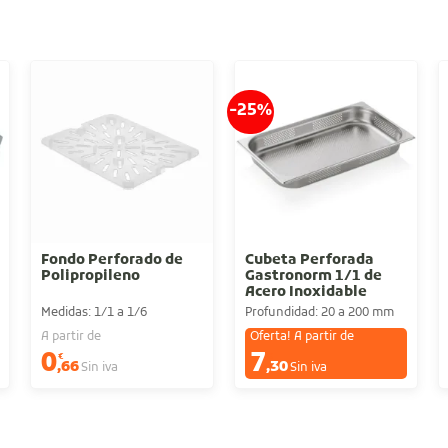
-25%
Fondo Perforado de
Cubeta Perforada
Polipropileno
Gastronorm 1/1 de
Acero Inoxidable
Medidas: 1/1 a 1/6
Profundidad: 20 a 200 mm
A partir de
Oferta! A partir de
0
7
€
€
,66
,30
Sin iva
Sin iva