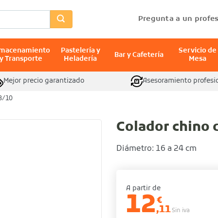
Pregunta a un profes
lmacenamiento
Pastelería y
Servicio de
Bar y Cafetería
y Transporte
Heladería
Mesa
Mejor precio garantizado
Asesoramiento profesi
18/10
Colador chino 
Diámetro: 16 a 24 cm
A partir de
12
€
,11
Sin iva