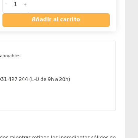
Añadir al carrito
laborables
931 427 244
(L-V de 9h a 20h)
caldos mientras retiene los ingredientes sólidos de