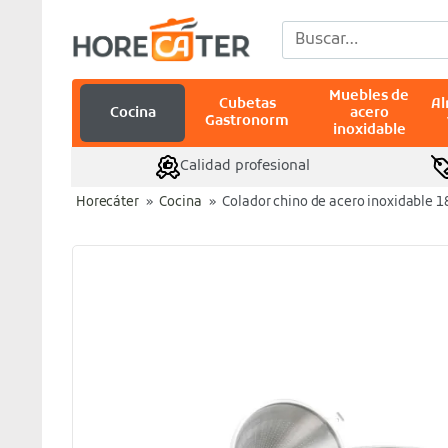
Saltar
Buscar
al
por:
contenido
Muebles de
Cubetas
A
Cocina
acero
Gastronorm
inoxidable
Calidad profesional
Horecáter
»
Cocina
»
Colador chino de acero inoxidable 