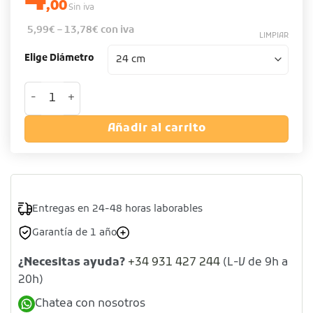
4
,00
Sin iva
5,99
€
–
13,78
€
con iva
LIMPIAR
Elige Diámetro
Molde pizza de acero azulado cantidad
Añadir al carrito
Entregas en 24-48 horas laborables
Garantía de 1 año
¿Necesitas ayuda?
+34 931 427 244
(L-V de 9h a
20h)
Chatea con nosotros