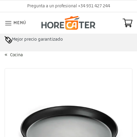
Saltar
Pregunta a un profesional +34 931 427 244
al
contenido
MENÚ
Mejor precio garantizado
Asesoramiento profesional
Cocina