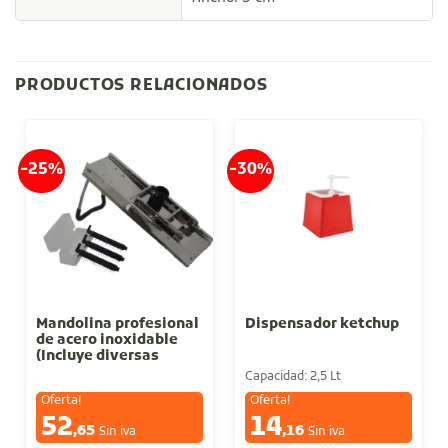
PRODUCTOS RELACIONADOS
-25%
-30%
Mandolina profesional
Dispensador ketchup
de acero inoxidable
(Incluye diversas
cuchillas)
Capacidad: 2,5 Lt
Oferta!
Oferta!
52
14
€
€
,65
,16
Sin iva
Sin iva