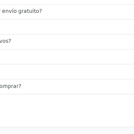
 envío gratuito?
?
ivos?
comprar?