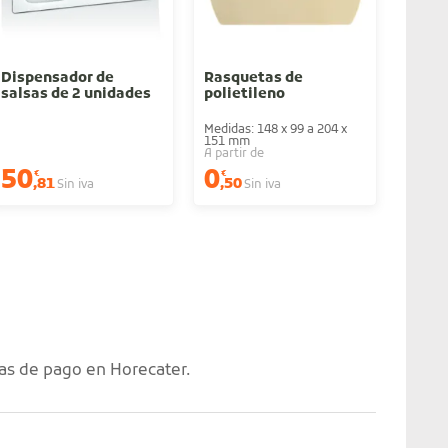
Dispensador de
Rasquetas de
Manop
salsas de 2 unidades
polietileno
de pu
Medidas: 148 x 99 a 204 x
Dos un
151 mm
derech
A partir de
50
0
10
€
€
€
,81
,50
,
Sin iva
Sin iva
as de pago en Horecater.