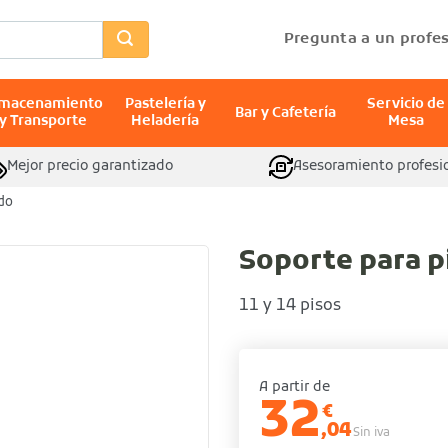
Pregunta a un profes
lmacenamiento
Pastelería y
Servicio de
Bar y Cafetería
y Transporte
Heladería
Mesa
Mejor precio garantizado
Asesoramiento profesi
do
Soporte para p
11 y 14 pisos
A partir de
32
€
,04
Sin iva