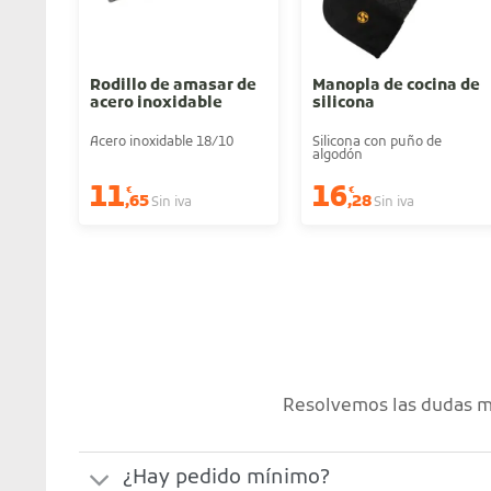
Rodillo de amasar de
Manopla de cocina de
acero inoxidable
silicona
Acero inoxidable 18/10
Silicona con puño de
algodón
11
16
€
€
,65
,28
Sin iva
Sin iva
Resolvemos las dudas má
¿Hay pedido mínimo?