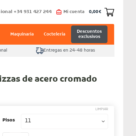
ional +34 931 427 244
Mi cuenta
0,00
€
Descuentos
Maquinaria
Coctelería
exclusivos
onal
Entregas en 24-48 horas
izzas de acero cromado
LIMPIAR
Pisos
Soporte para pizzas de acero cromado cantidad