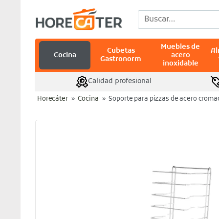
Saltar
Buscar
al
por:
contenido
Muebles de
Cubetas
A
Cocina
acero
Gastronorm
inoxidable
Calidad profesional
Horecáter
»
Cocina
»
Soporte para pizzas de acero croma