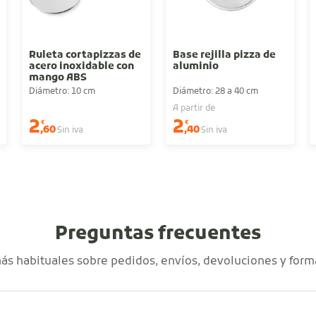
Ruleta cortapizzas de
Base rejilla pizza de
acero inoxidable con
aluminio
mango ABS
Diámetro: 10 cm
Diámetro: 28 a 40 cm
A partir de
2
2
€
€
,60
,40
Sin iva
Sin iva
Preguntas frecuentes
s habituales sobre pedidos, envíos, devoluciones y form