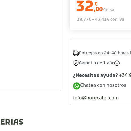
32
€
,00
Sin iva
38,77
€
–
43,41
€
con iva
Entregas en 24-48 horas 
Garantía de 1 año
¿Necesitas ayuda?
+34 
Chatea con nosotros
info@horecater.com
ZERIAS