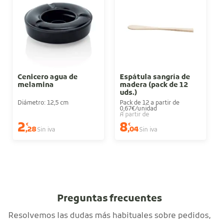
Cenicero agua de
Espátula sangría de
melamina
madera (pack de 12
uds.)
Diámetro: 12,5 cm
Pack de 12 a partir de
0,67€/unidad
A partir de
2
8
€
€
,28
,04
Sin iva
Sin iva
Preguntas frecuentes
Resolvemos las dudas más habituales sobre pedidos,