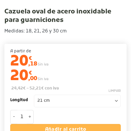
Cazuela oval de acero inoxidable
para guarniciones
Medidas: 18, 21, 26 y 30 cm
A partir de
20
€
,18
Sin iva
20
€
,00
Sin iva
24,42
€
–
52,21
€
con iva
LIMPIAR
Longitud
Cazuela oval de acero inoxidable para guarniciones cant
Añadir al carrito