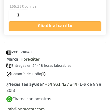
155,13
€
con iva
Lavamanos de rodilla de acero inoxidable cantidad
Añadir al carrito
Ref:
524040
Marca:
Horecáter
Entregas en 24-48 horas laborables
Garantía de 1 año
¿Necesitas ayuda?
+34 931 427 244
(L-V de 9h a
20h)
Chatea con nosotros
info@horecater.com