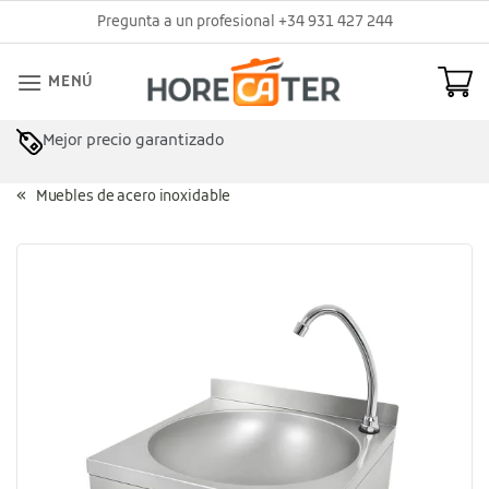
Saltar
Pregunta a un profesional +34 931 427 244
al
contenido
MENÚ
Mejor precio garantizado
Asesoramiento profesional
Muebles de acero inoxidable