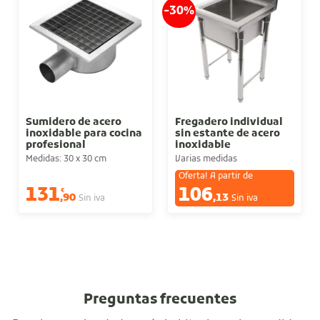
-30%
Sumidero de acero
Fregadero individual
inoxidable para cocina
sin estante de acero
profesional
inoxidable
Medidas: 30 x 30 cm
Varias medidas
Oferta! A partir de
131
106
€
€
,90
,13
Sin iva
Sin iva
Preguntas frecuentes