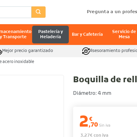
Pregunta a un profes
lmacenamiento
Pastelería y
Servicio de
Bar y Cafetería
y Transporte
Heladería
Mesa
Mejor precio garantizado
Asesoramiento profesi
de acero inoxidable
Boquilla de rel
Diámetro: 4 mm
2
€
,70
Sin iva
3,27
€
con iva