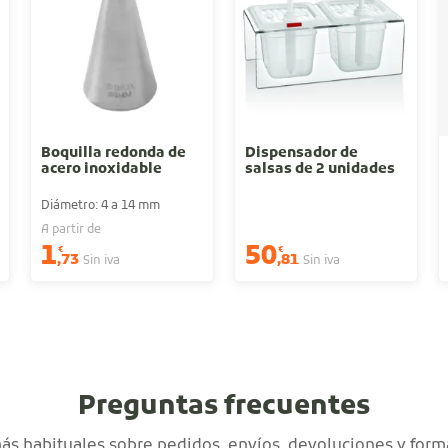
Boquilla redonda de
Dispensador de
acero inoxidable
salsas de 2 unidades
Diámetro: 4 a 14 mm
A partir de
1
50
€
€
,73
,81
Sin iva
Sin iva
Preguntas frecuentes
s habituales sobre pedidos, envíos, devoluciones y form