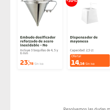
-30%
Embudo dosificador
Dispensador de
reforzado de acero
mayonesa
inoxidable - No
incluye el soporte
Incluye 3 boquillas de 4, 5 y
Capacidad: 2,5 Lt
6 mm
Oferta!
23
14
€
€
,78
,16
Sin iva
Sin iva
Resolvemos las dudas má