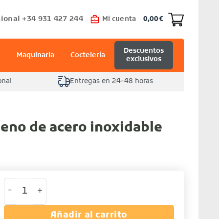
ional +34 931 427 244
Mi cuenta
0,00
€
Descuentos
Maquinaria
Coctelería
exclusivos
onal
Entregas en 24-48 horas
leno de acero inoxidable
Boquilla de relleno de acero inoxidable cantidad
Añadir al carrito