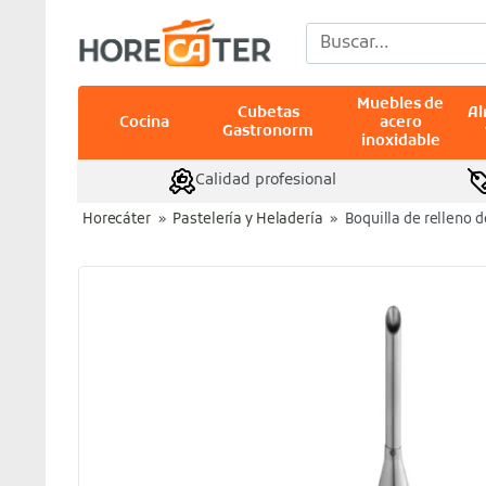
Saltar
Buscar
al
por:
contenido
Muebles de
Cubetas
A
Cocina
acero
Gastronorm
inoxidable
Calidad profesional
Horecáter
»
Pastelería y Heladería
»
Boquilla de relleno 