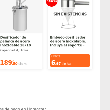
-50%
-30%
SIN EXISTENCIAS
Dosificador de
Embudo dosificador
Disp
palanca de acero
de acero inoxidable.
mayo
inoxidable 18/10
Incluye el soporte -
Modelo económico
Capacidad: 4,5 litros
Capaci
Oferta!
Ofert
189
6
7
€
€
€
,50
,97
,5
Sin iva
Sin iva
as de pago en Horecater.