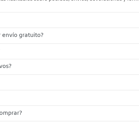
 envío gratuito?
?
ivos?
comprar?