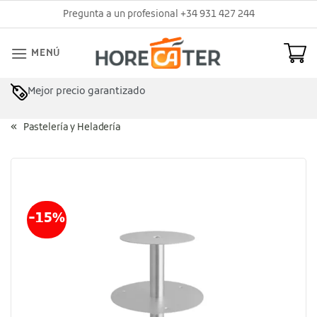
Saltar
Pregunta a un profesional +34 931 427 244
al
contenido
MENÚ
Mejor precio garantizado
Pastelería y Heladería
-15%