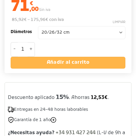
71
€
,00
Sin iva
85,92
€
–
175,96
€
con iva
LIMPIAR
Diámetros
Expositor de tartas de aluminio cantidad
Añadir al carrito
15%
Descuento aplicado
. Ahorras
12,53
€
.
Entregas en 24-48 horas laborables
Garantía de 1 año
¿Necesitas ayuda?
+34 931 427 244
(L-V de 9h a