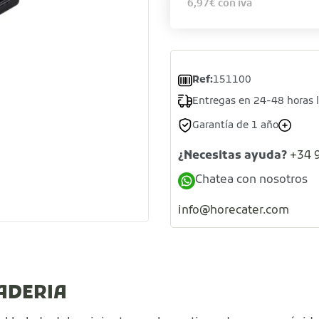
6,97
€
con iva
Ref:
151100
Entregas en 24-48 horas 
Garantía de 1 año
¿Necesitas ayuda?
+34 
Chatea con nosotros
info@horecater.com
ADERIA