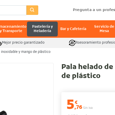
Pregunta a un profes
lmacenamiento
Pastelería y
Servicio de
Bar y Cafetería
y Transporte
Heladería
Mesa
Mejor precio garantizado
Asesoramiento profesi
 inoxidable y mango de plástico
Pala helado de
de plástico
5
€
,76
Sin iva