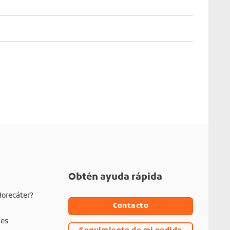
Obtén ayuda rápida
Horecáter?
Contacto
nes