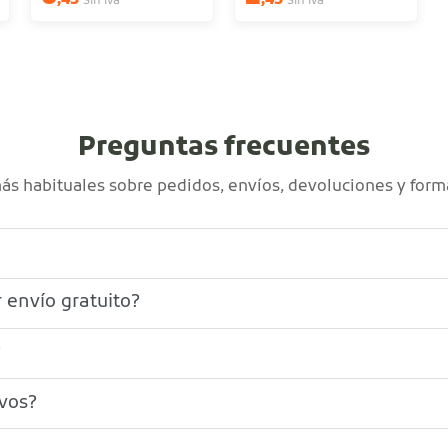
,45
,43
Sin iva
Sin iva
Preguntas frecuentes
s habituales sobre pedidos, envíos, devoluciones y form
 envío gratuito?
?
ivos?