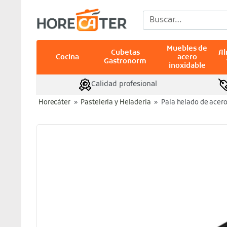
Saltar
Buscar
al
por:
contenido
Muebles de
Cubetas
A
Cocina
acero
Gastronorm
inoxidable
Calidad profesional
Horecáter
»
Pastelería y Heladería
»
Pala helado de acero