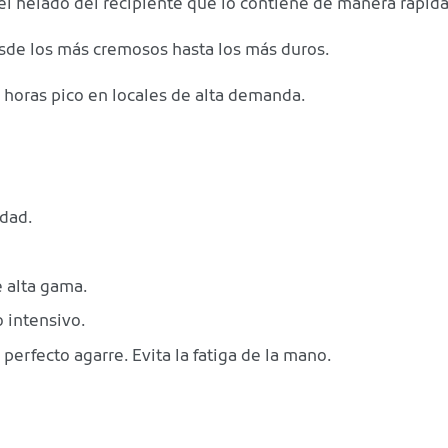
el helado del recipiente que lo contiene de manera rápida 
esde los más cremosos hasta los más duros.
 horas pico en locales de alta demanda.
idad.
 alta gama.
 intensivo.
fecto agarre. Evita la fatiga de la mano.