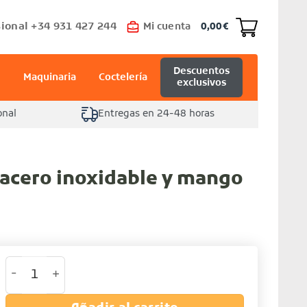
ional +34 931 427 244
Mi cuenta
0,00
€
Descuentos
Maquinaria
Coctelería
exclusivos
onal
Entregas en 24-48 horas
 acero inoxidable y mango
Pala helado de acero inoxidable y mango de plásti