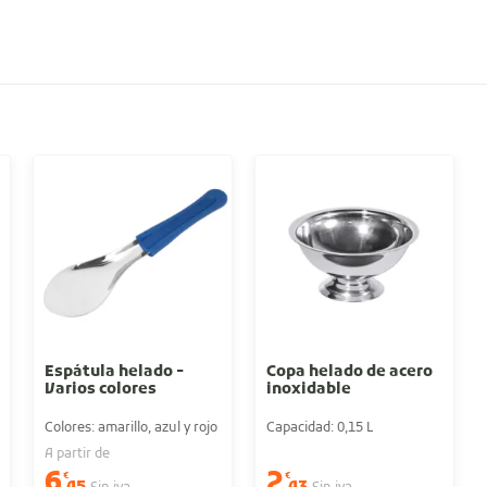
Espátula helado -
Copa helado de acero
Varios colores
inoxidable
Colores: amarillo, azul y rojo
Capacidad: 0,15 L
A partir de
6
2
€
€