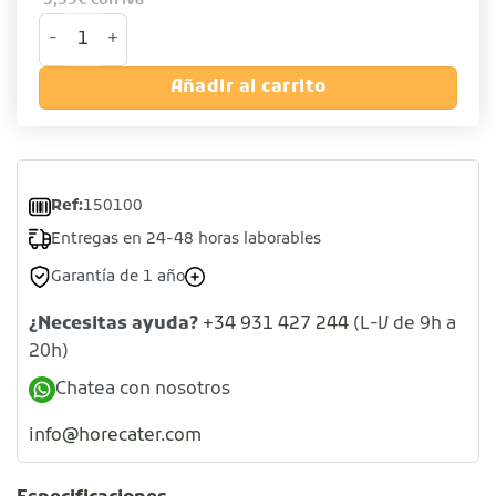
5,59
€
con iva
Cestillo chips de acero inoxidable color cobre cantidad
Añadir al carrito
Ref:
150100
Entregas en 24-48 horas laborables
Garantía de 1 año
¿Necesitas ayuda?
+34 931 427 244
(L-V de 9h a
20h)
Chatea con nosotros
info@horecater.com