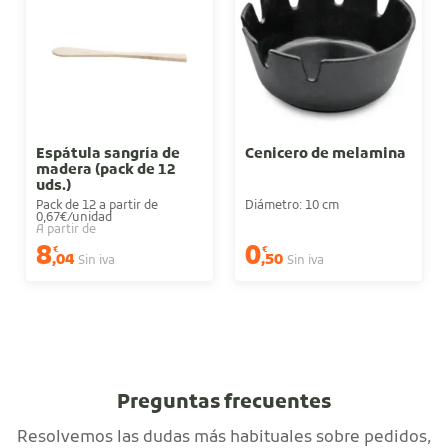
Espátula sangría de
Cenicero de melamina
madera (pack de 12
uds.)
Pack de 12 a partir de
Diámetro: 10 cm
0,67€/unidad
A partir de
8
0
€
€
,04
,50
Sin iva
Sin iva
Preguntas frecuentes
Resolvemos las dudas más habituales sobre pedidos,