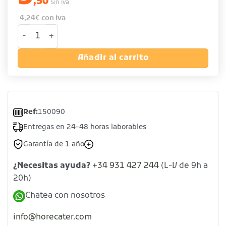
,50
Sin iva
4,24
€
con iva
Cestillo chips de acero inoxidable cantidad
Añadir al carrito
Ref:
150090
Entregas en 24-48 horas laborables
Garantía de 1 año
¿Necesitas ayuda?
+34 931 427 244
(L-V de 9h a
20h)
Chatea con nosotros
info@horecater.com