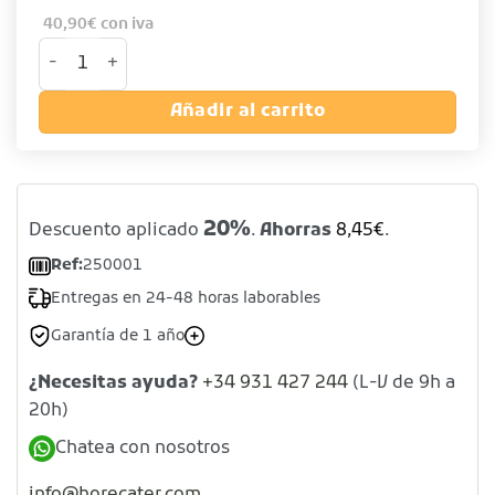
40,90
€
con iva
Soporte para bandejas. Madera de abedul cantidad
Añadir al carrito
20%
Descuento aplicado
.
Ahorras
8,45
€
.
Ref:
250001
Entregas en 24-48 horas laborables
Garantía de 1 año
¿Necesitas ayuda?
+34 931 427 244
(L-V de 9h a
20h)
Chatea con nosotros