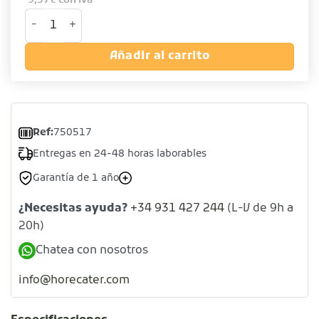
9,37
€
con iva
Taza té de porcelana. Modelo HORECA. cantidad
Añadir al carrito
Ref:
750517
Entregas en 24-48 horas laborables
Garantía de 1 año
¿Necesitas ayuda?
+34 931 427 244
(L-V de 9h a
20h)
Chatea con nosotros
info@horecater.com