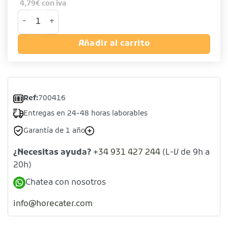
4,79
€
con iva
Tenedor lunch. Modelo SOL cantidad
Añadir al carrito
Ref:
700416
Entregas en 24-48 horas laborables
Garantía de 1 año
¿Necesitas ayuda?
+34 931 427 244
(L-V de 9h a
20h)
Chatea con nosotros
info@horecater.com