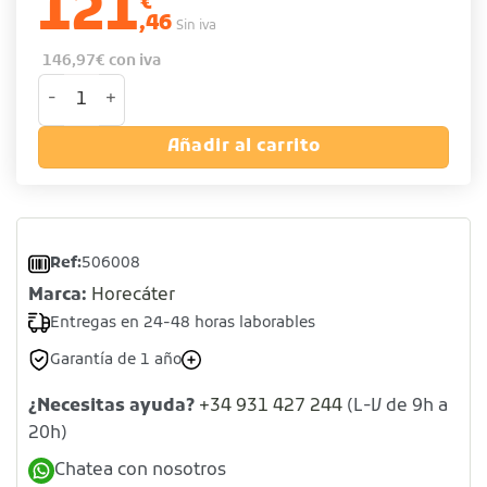
121
€
,46
Sin iva
146,97
€
con iva
Carro pastelería para bandejas de 600 x 400 mm - 8 nivel
Añadir al carrito
Ref:
506008
Marca:
Horecáter
Entregas en 24-48 horas laborables
Garantía de 1 año
¿Necesitas ayuda?
+34 931 427 244
(L-V de 9h a
20h)
Chatea con nosotros