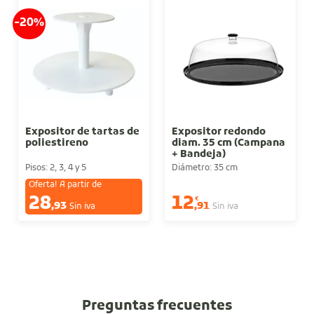
-20%
Expositor de tartas de
Expositor redondo
poliestireno
diam. 35 cm (Campana
+ Bandeja)
Pisos: 2, 3, 4 y 5
Diámetro: 35 cm
Oferta! A partir de
28
12
€
€
,93
,91
Sin iva
Sin iva
Preguntas frecuentes