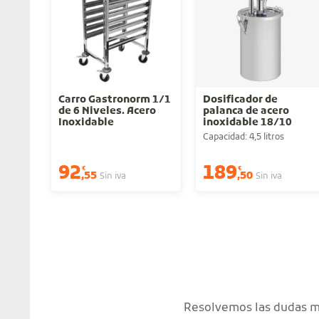
Carro Gastronorm 1/1
Dosificador de
de 6 Niveles. Acero
palanca de acero
Inoxidable
inoxidable 18/10
Capacidad: 4,5 litros
92
189
€
€
,55
,50
Sin iva
Sin iva
Resolvemos las dudas má