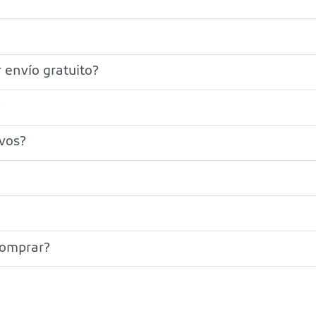
 envío gratuito?
?
ivos?
comprar?