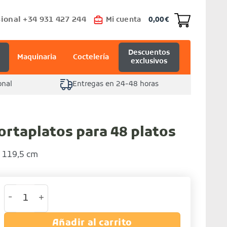
ional +34 931 427 244
Mi cuenta
0,00
€
Descuentos
Maquinaria
Coctelería
exclusivos
onal
Entregas en 24-48 horas
rtaplatos para 48 platos
) 119,5 cm
Emplatadora portaplatos para 48 platos cantidad
Añadir al carrito