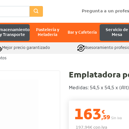
Pregunta a un profes
lmacenamiento
Pastelería y
Servicio de
Bar y Cafetería
y Transporte
Heladería
Mesa
Mejor precio garantizado
Asesoramiento profesi
atos
Emplatadora po
Medidas: 54,5 x 54,5 x (Alt
163
€
,59
Sin iva
197,94
€
con iva