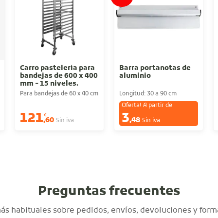
Carro pastelería para
Barra portanotas de
bandejas de 600 x 400
aluminio
mm - 15 niveles.
Acero inoxidable
Para bandejas de 60 x 40 cm
Longitud: 30 a 90 cm
Oferta! A partir de
121
3
€
€
,60
,48
Sin iva
Sin iva
Preguntas frecuentes
s habituales sobre pedidos, envíos, devoluciones y form