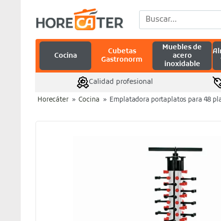
Saltar
Buscar
al
por:
contenido
Muebles de
Cubetas
A
Cocina
acero
Gastronorm
inoxidable
Calidad profesional
Horecáter
»
Cocina
»
Emplatadora portaplatos para 48 pl