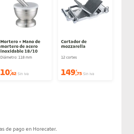
SI
Mortero + Mano de
Cortador de
Caja 
mortero de acero
mozzarella
cond
inoxidable 18/10
Diámetro: 118 mm
12 cortes
Compar
Ofert
10
149
9
€
€
€
,42
,75
,8
Sin iva
Sin iva
as de pago en Horecater.