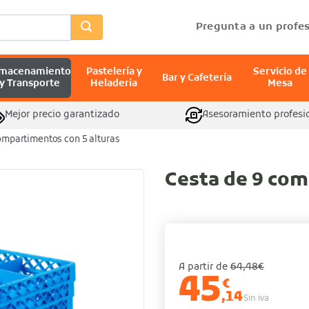
Pregunta a un profes
lmacenamiento
Pastelería y
Servicio de
Bar y Cafetería
y Transporte
Heladería
Mesa
Mejor precio garantizado
Asesoramiento profesi
ompartimentos con 5 alturas
Cesta de 9 com
A partir de
64,48€
45
€
,14
Sin iva