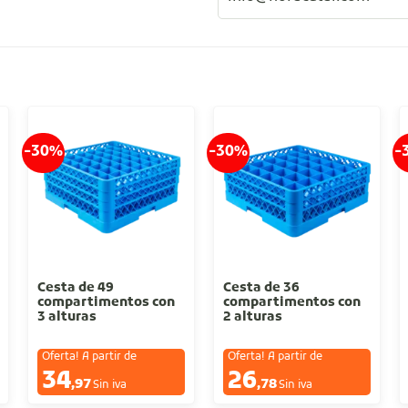
-30%
-30%
-
Cesta de 49
Cesta de 36
compartimentos con
compartimentos con
3 alturas
2 alturas
Oferta! A partir de
Oferta! A partir de
34
26
€
€
,97
,78
Sin iva
Sin iva