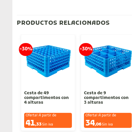
PRODUCTOS RELACIONADOS
-30%
-30%
Cesta de 49
Cesta de 9
compartimentos con
compartimentos con
4 alturas
3 alturas
Oferta! A partir de
Oferta! A partir de
41
34
€
€
,33
,06
Sin iva
Sin iva