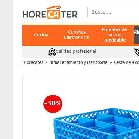
Saltar
Buscar
al
por:
contenido
Muebles de
Cubetas
A
Cocina
acero
Gastronorm
inoxidable
Calidad profesional
Horecáter
»
Almacenamiento y Transporte
»
Cesta de 9 c
-30%