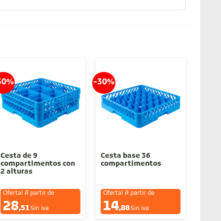
30%
-30%
-30%
Cesta de 9
Cesta base 36
Cesta
compartimentos con
compartimentos
comp
2 alturas
1 alt
Oferta! A partir de
Oferta! A partir de
Oferta
28
14
20
€
€
,51
,88
Sin iva
Sin iva