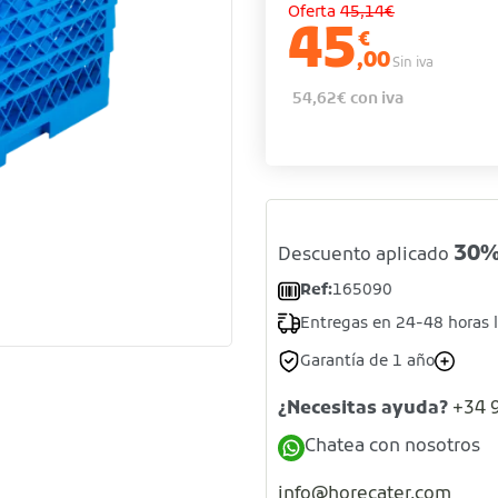
Oferta
45,14€
45
€
,00
Sin iva
54,62
€
con iva
30
Descuento aplicado
Ref:
165090
Entregas en 24-48 horas 
Garantía de 1 año
¿Necesitas ayuda?
+34 
Chatea con nosotros
info@horecater.com