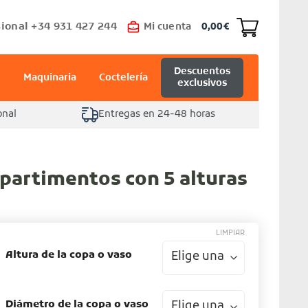
ional +34 931 427 244
Mi cuenta
0,00
€
Descuentos
Maquinaria
Coctelería
exclusivos
onal
Entregas en 24-48 horas
partimentos con 5 alturas
LIMPIAR
Altura de la copa o vaso
Diámetro de la copa o vaso