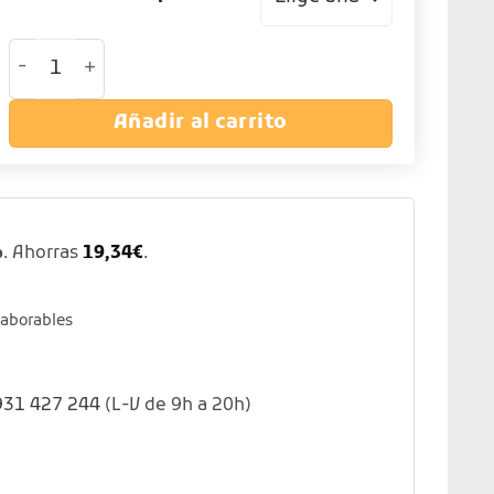
Cesta de 9 compartimentos con 5 alturas cantidad
Añadir al carrito
%
. Ahorras
19,34
€
.
laborables
931 427 244
(L-V de 9h a 20h)