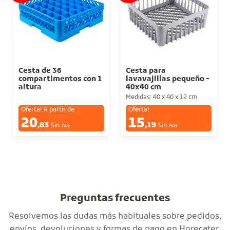
Cesta de 36
Cesta para
compartimentos con 1
lavavajillas pequeño -
altura
40x40 cm
Medidas: 40 x 40 x 12 cm
Oferta! A partir de
Oferta!
20
15
€
€
,83
,19
Sin iva
Sin iva
Preguntas frecuentes
Resolvemos las dudas más habituales sobre pedidos,
envíos, devoluciones y formas de pago en Horecater.