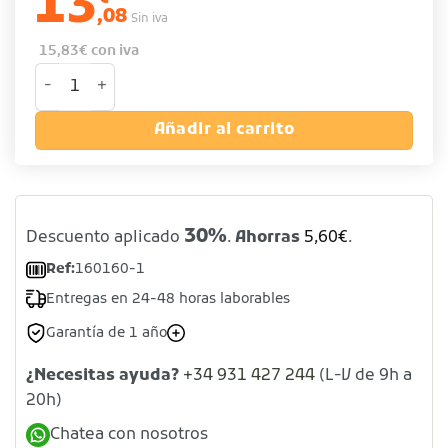
13
,08
Sin iva
15,83
€
con iva
Cesta Lavavajillas Profesional para Vasos y Copas de 1
Añadir al carrito
30%
Descuento aplicado
.
Ahorras
5,60
€
.
Ref:
160160-1
Entregas en 24-48 horas laborables
Garantía de 1 año
¿Necesitas ayuda?
+34 931 427 244
(L-V de 9h a
20h)
Chatea con nosotros