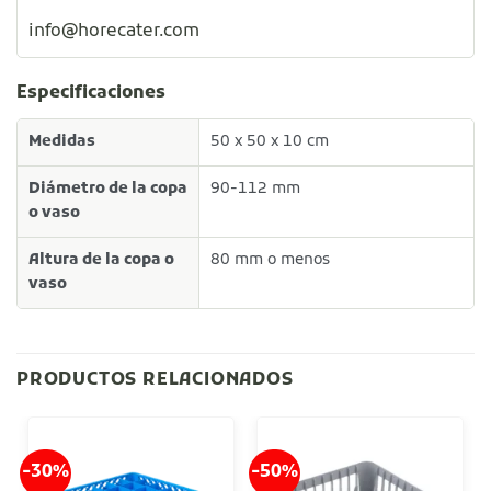
info@horecater.com
Especificaciones
Medidas
50 x 50 x 10 cm
Diámetro de la copa
90-112 mm
o vaso
Altura de la copa o
80 mm o menos
vaso
PRODUCTOS RELACIONADOS
-30%
-50%