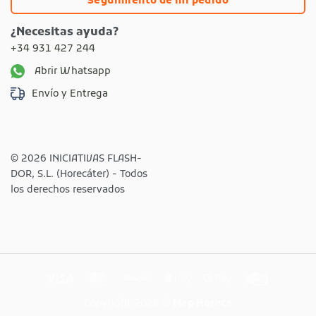
Seguimiento de mi pedido
¿Necesitas ayuda?
+34 931 427 244
Abrir Whatsapp
Envío y Entrega
© 2026 INICIATIVAS FLASH-
DOR, S.L. (Horecáter) - Todos
los derechos reservados
Visa
MasterCard
Revolut
Apple
Google
Credit
Pay
Pay
Card
Copyright 2026 ©
Map Horeca