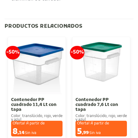
PRODUCTOS RELACIONADOS
-50%
-50%
Contenedor PP
Contenedor PP
cuadrado 11,4 Lt con
cuadrado 7,6 Lt con
tapa
tapa
Color: translúcido, rojo, verde
Color: translúcido, rojo, verde
y azul
y azul
Oferta! A partir de
Oferta! A partir de
8
5
€
€
,14
,99
Sin iva
Sin iva