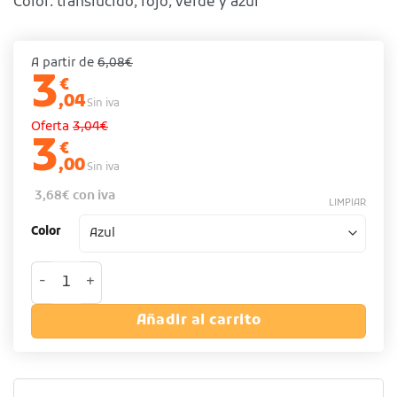
Color: translúcido, rojo, verde y azul
A partir de
6,08€
3
€
,04
Sin iva
Oferta
3,04€
3
€
,00
Sin iva
3,68
€
con iva
LIMPIAR
Color
Contenedor PP cuadrado 1,9 Lt con tapa cantidad
Añadir al carrito