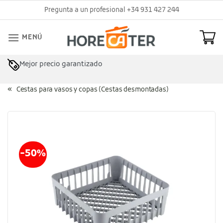
Saltar
Pregunta a un profesional +34 931 427 244
al
contenido
MENÚ
Mejor precio garantizado
Asesoramiento profesional
Cestas para vasos y copas (Cestas desmontadas)
-50%