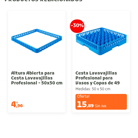
-30%
Altura Abierta para
Cesta Lavavajillas
Cesta Lavavajillas
Profesional para
Profesional - 50x50 cm
Vasos y Copas de 49
Compartimentos -
Medidas: 50 x 50 cm
50x50 cm
Oferta!
4
15
€
€
,96
,89
Sin iva
Sin iva