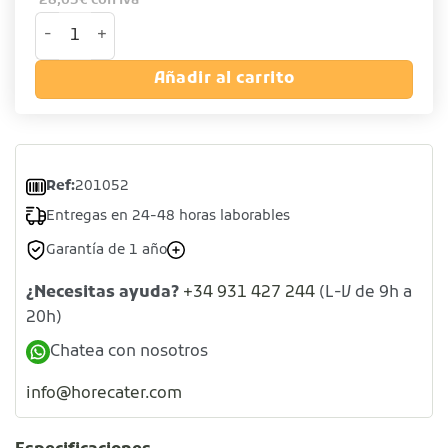
28,65
€
con iva
Cubitera acero inoxidable 18/10 - Asas fijas cantidad
Añadir al carrito
Ref:
201052
Entregas en 24-48 horas laborables
Garantía de 1 año
¿Necesitas ayuda?
+34 931 427 244
(L-V de 9h a
20h)
Chatea con nosotros
info@horecater.com