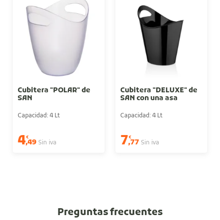
Cubitera "POLAR" de
Cubitera "DELUXE" de
SAN
SAN con una asa
Capacidad: 4 Lt
Capacidad: 4 Lt
4
7
€
€
,49
,77
Sin iva
Sin iva
Preguntas frecuentes