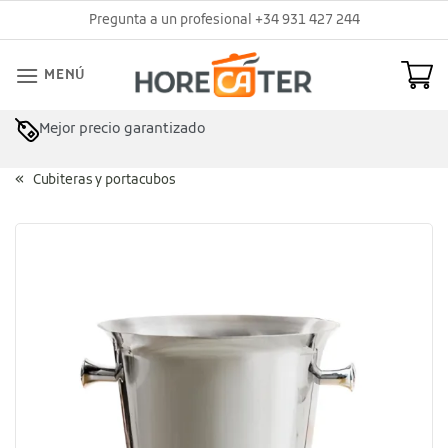
Saltar
Pregunta a un profesional +34 931 427 244
al
contenido
MENÚ
Mejor precio garantizado
Cubiteras y portacubos