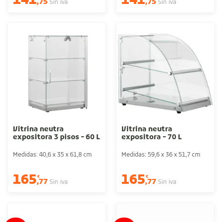
141
141
,75
,75
Sin iva
Sin iva
Vitrina neutra
Vitrina neutra
expositora 3 pisos - 60 L
expositora - 70 L
Medidas: 40,6 x 35 x 61,8 cm
Medidas: 59,6 x 36 x 51,7 cm
165
165
€
€
,77
,77
Sin iva
Sin iva