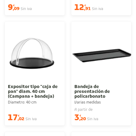
9
12
€
€
,09
,91
Sin iva
Sin iva
Expositor tipo "caja de
Bandeja de
pan" diam. 40 cm
presentación de
(Campana + bandeja)
policarbonato
Diametro: 40 cm
Varias medidas
A partir de
17
3
€
€
,02
,20
Sin iva
Sin iva