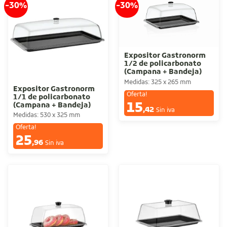
-30%
-30%
Expositor Gastronorm
1/2 de policarbonato
(Campana + Bandeja)
Medidas: 325 x 265 mm
Expositor Gastronorm
Oferta!
1/1 de policarbonato
15
(Campana + Bandeja)
€
,42
Sin iva
Medidas: 530 x 325 mm
Oferta!
25
€
,96
Sin iva