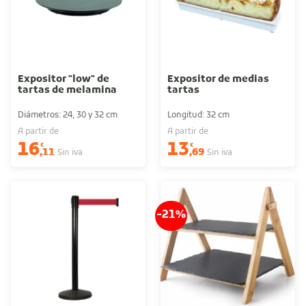
Expositor "low" de
Expositor de medias
tartas de melamina
tartas
Diámetros: 24, 30 y 32 cm
Longitud: 32 cm
A partir de
A partir de
16
13
€
€
,11
,69
Sin iva
Sin iva
-21%