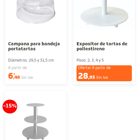
Campana para bandeja
Expositor de tartas de
portatartas
poliestireno
Diámetros: 29,5 y 31,5 cm
Pisos: 2, 3, 4 y 5
A partir de
Oferta! A partir de
6
28
€
€
,46
,93
Sin iva
Sin iva
-15%