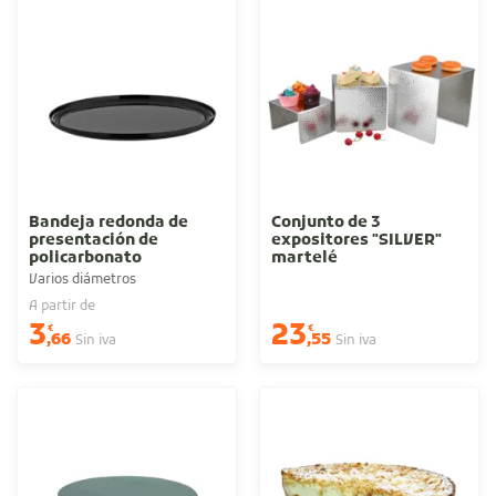
Bandeja redonda de
Conjunto de 3
presentación de
expositores "SILVER"
policarbonato
martelé
Varios diámetros
A partir de
3
23
€
€
,66
,55
Sin iva
Sin iva