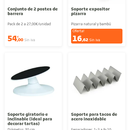
Conjunto de 2 postes de
Soporte expositor
barrera
pizarra
Pack de 2 a 27,00€/unidad
Pizarra natural y bambú
Oferta!
54
16
€
€
,00
,62
Sin iva
Sin iva
Soporte giratorio e
Soporte para tacos de
inclinable (ideal para
acero inoxidable
decorar tartas)
Diámetro: 30 cm
Separadores: 1-2 a 9-10