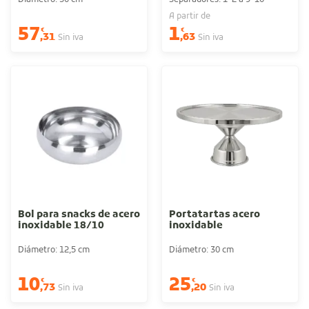
A partir de
57
1
€
€
,31
,63
Sin iva
Sin iva
Bol para snacks de acero
Portatartas acero
inoxidable 18/10
inoxidable
Diámetro: 12,5 cm
Diámetro: 30 cm
10
25
€
€
,73
,20
Sin iva
Sin iva