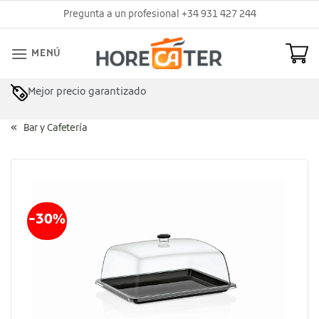
Saltar
Pregunta a un profesional +34 931 427 244
al
contenido
MENÚ
Mejor precio garantizado
Asesoramiento profesional
Bar y Cafetería
-30%