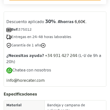
30%
Descuento aplicado
.
Ahorras
6,60
€
.
Ref:
375012
Entregas en 24-48 horas laborables
Garantía de 1 año
¿Necesitas ayuda?
+34 931 427 244
(L-V de 9h a
20h)
Chatea con nosotros
info@horecater.com
Especificaciones
Material
Bandeja y campana de