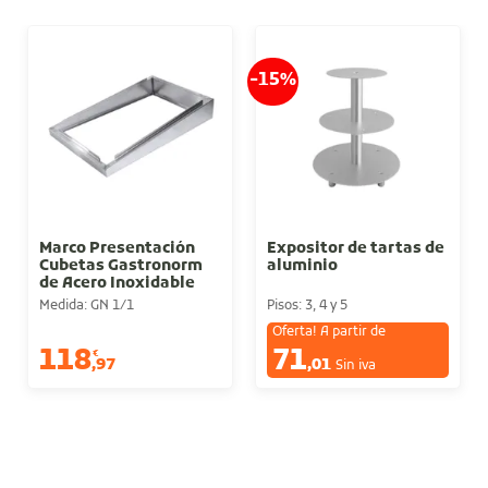
-15%
Marco Presentación
Expositor de tartas de
Cubetas Gastronorm
aluminio
de Acero Inoxidable
18/10
Medida: GN 1/1
Pisos: 3, 4 y 5
Oferta! A partir de
118
71
€
€
,97
,01
Sin iva
Sin iva