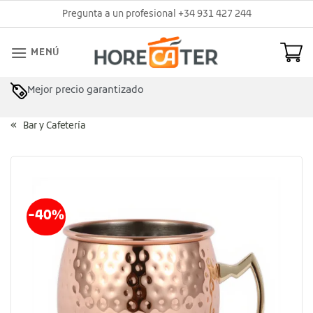
Saltar
Pregunta a un profesional +34 931 427 244
al
contenido
MENÚ
Mejor precio garantizado
Asesoramiento profesional
Bar y Cafetería
-40%