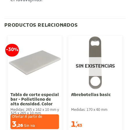
PRODUCTOS RELACIONADOS
-30%
SIN EXISTENCIAS
Tabla de corte especial
Abrebotellas basic
bar - Polietileno de
alta densidad. Color
blanco
Medidas: 265 x 162 x 10 mm y
Medidas: 170 x 40 mm
325 x 265 x 10 mm
Oferta! A partir de
3
1
€
€
,26
,43
Sin iva
Sin iva