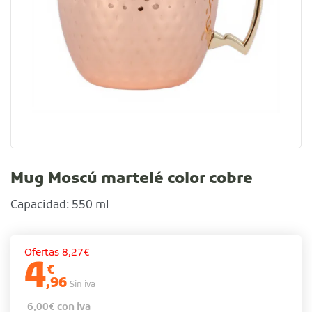
Mug Moscú martelé color cobre
Capacidad: 550 ml
Ofertas
8,27€
4
€
,96
Sin iva
6,00
€
con iva