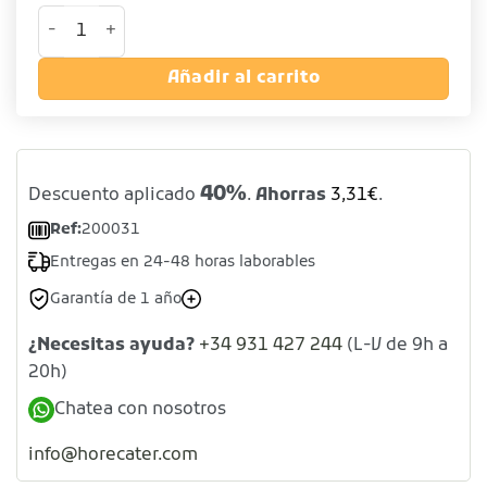
Mug Moscú martelé color cobre cantidad
Añadir al carrito
40%
Descuento aplicado
.
Ahorras
3,31
€
.
Ref:
200031
Entregas en 24-48 horas laborables
Garantía de 1 año
¿Necesitas ayuda?
+34 931 427 244
(L-V de 9h a
20h)
Chatea con nosotros
info@horecater.com