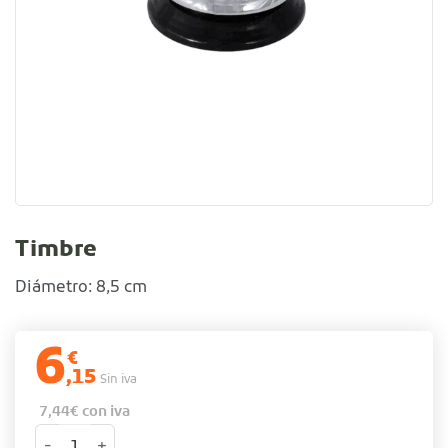
Timbre
Diámetro: 8,5 cm
6
€
,15
Sin iva
7,44
€
con iva
Timbre cantidad