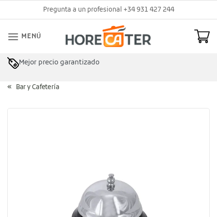
Saltar
Pregunta a un profesional +34 931 427 244
al
contenido
MENÚ
Mejor precio garantizado
Bar y Cafetería