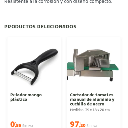
Resistente a la corrosión y con diseño compacto.
PRODUCTOS RELACIONADOS
Pelador mango
Cortador de tomates
plástico
manual de aluminio y
cuchilla de acero
inoxidable
Medidas: 39 x 18 x 20 cm
0
97
€
€
,86
,20
Sin iva
Sin iva