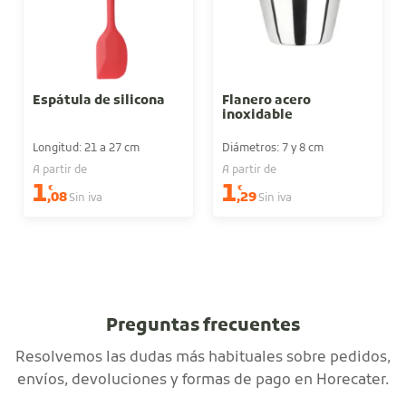
Espátula de silicona
Flanero acero
inoxidable
Longitud: 21 a 27 cm
Diámetros: 7 y 8 cm
A partir de
A partir de
1
1
€
€
,08
,29
Sin iva
Sin iva
Preguntas frecuentes
Resolvemos las dudas más habituales sobre pedidos,
envíos, devoluciones y formas de pago en Horecater.