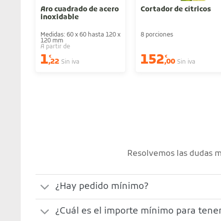
Aro cuadrado de acero
Cortador de cítricos
inoxidable
Medidas: 60 x 60 hasta 120 x
8 porciones
120 mm
A partir de
1
152
€
€
,22
,00
Sin iva
Sin iva
Resolvemos las dudas má
¿Hay pedido mínimo?
¿Cuál es el importe mínimo para tener