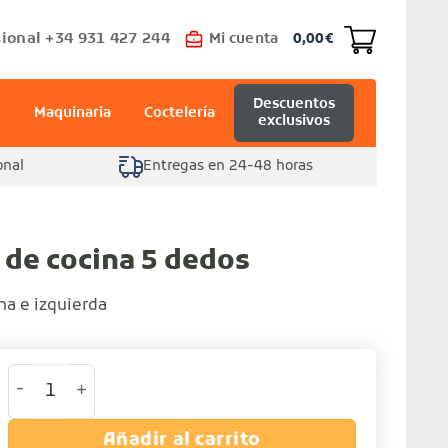
ional +34 931 427 244
Mi cuenta
0,00
€
Descuentos
Maquinaria
Coctelería
exclusivos
onal
Entregas en 24-48 horas
 de cocina 5 dedos
a e izquierda
Par de guantes de cocina 5 dedos cantidad
Añadir al carrito