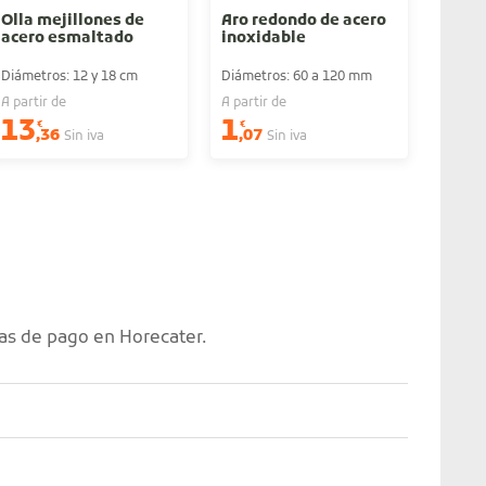
Olla mejillones de
Aro redondo de acero
Sopor
acero esmaltado
inoxidable
de ac
Diámetros: 12 y 18 cm
Diámetros: 60 a 120 mm
11 y 14
A partir de
A partir de
A parti
13
1
32
€
€
€
,36
,07
,
Sin iva
Sin iva
as de pago en Horecater.