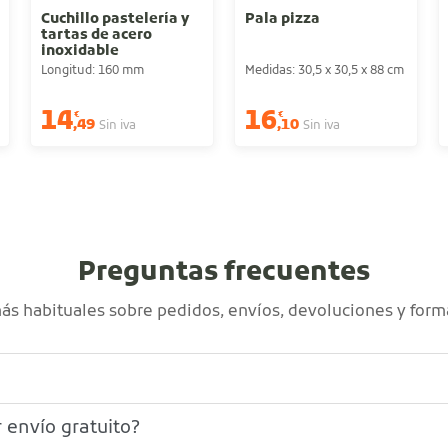
Cuchillo pastelería y
Pala pizza
tartas de acero
inoxidable
Longitud: 160 mm
Medidas: 30,5 x 30,5 x 88 cm
14
16
€
€
,49
,10
Sin iva
Sin iva
Preguntas frecuentes
s habituales sobre pedidos, envíos, devoluciones y form
 envío gratuito?