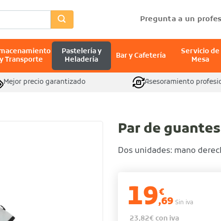
Pregunta a un profes
lmacenamiento
Pastelería y
Servicio de
Bar y Cafetería
y Transporte
Heladería
Mesa
Mejor precio garantizado
Asesoramiento profesi
Par de guantes
Dos unidades: mano derech
19
€
,69
Sin iva
23,82
€
con iva