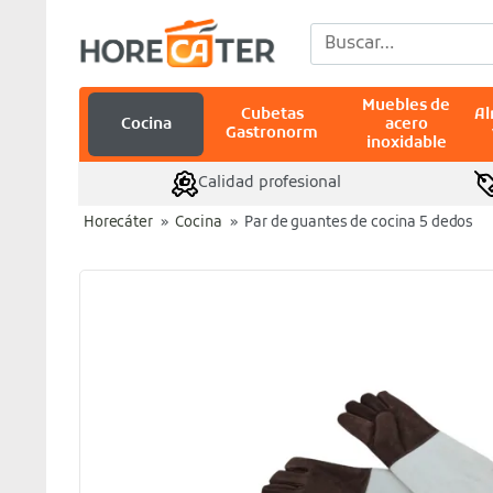
Saltar
Buscar
al
por:
contenido
Muebles de
Cubetas
A
Cocina
acero
Gastronorm
inoxidable
Calidad profesional
Horecáter
»
Cocina
»
Par de guantes de cocina 5 dedos