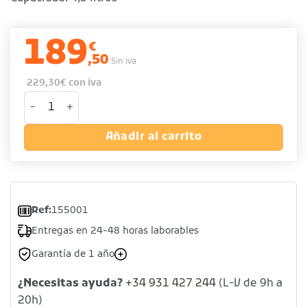
189
€
,50
Sin iva
229,30
€
con iva
Dosificador de palanca de acero inoxidable 18/10 cantid
Añadir al carrito
Ref:
155001
Entregas en 24-48 horas laborables
Garantía de 1 año
¿Necesitas ayuda?
+34 931 427 244
(L-V de 9h a
20h)