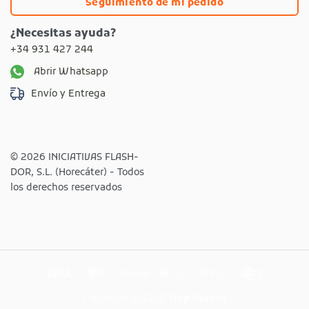
Seguimiento de mi pedido
¿Necesitas ayuda?
+34 931 427 244
Abrir Whatsapp
Envío y Entrega
© 2026 INICIATIVAS FLASH-
DOR, S.L. (Horecáter) - Todos
los derechos reservados
Visa
MasterCard
Revolut
Apple
Google
Credit
Pay
Pay
Card
Copyright 2026 ©
Map Horeca