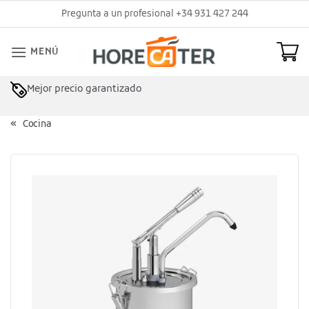
Saltar
Pregunta a un profesional +34 931 427 244
al
contenido
MENÚ
Mejor precio garantizado
Asesoramiento profesional
Cocina