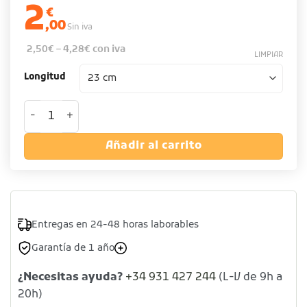
2
€
,00
Sin iva
2,50
€
–
4,28
€
con iva
LIMPIAR
Longitud
Pinza multiusos "ROBUST" de acero inoxidable cantidad
Añadir al carrito
Entregas en 24-48 horas laborables
Garantía de 1 año
¿Necesitas ayuda?
+34 931 427 244
(L-V de 9h a
20h)