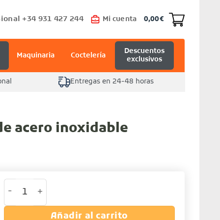
ional +34 931 427 244
Mi cuenta
0,00
€
Descuentos
Maquinaria
Coctelería
exclusivos
onal
Entregas en 24-48 horas
de acero inoxidable
Tenaza cocina de acero inoxidable cantidad
Añadir al carrito