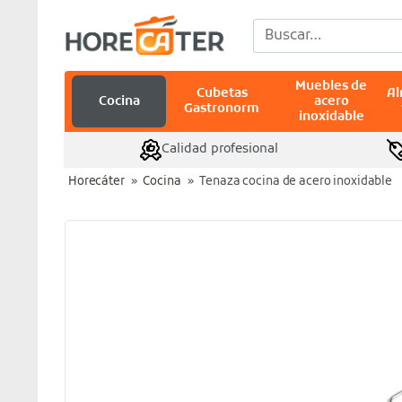
Saltar
Buscar
al
por:
contenido
Muebles de
Cubetas
A
Cocina
acero
Gastronorm
inoxidable
Calidad profesional
Horecáter
»
Cocina
»
Tenaza cocina de acero inoxidable