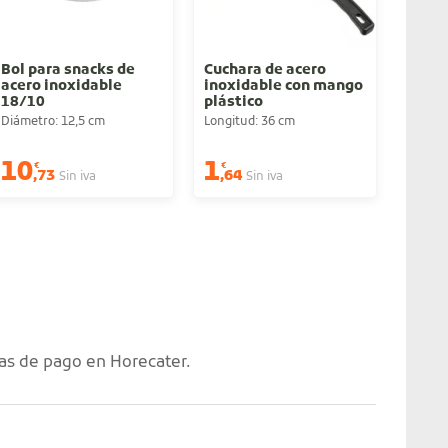
Bol para snacks de
Cuchara de acero
Espát
acero inoxidable
inoxidable con mango
inoxi
18/10
plástico
Diámetro: 12,5 cm
Longitud: 36 cm
Longit
10
1
3
€
€
€
,73
,64
,26
Sin iva
Sin iva
as de pago en Horecater.