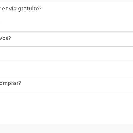
 envío gratuito?
?
ivos?
comprar?