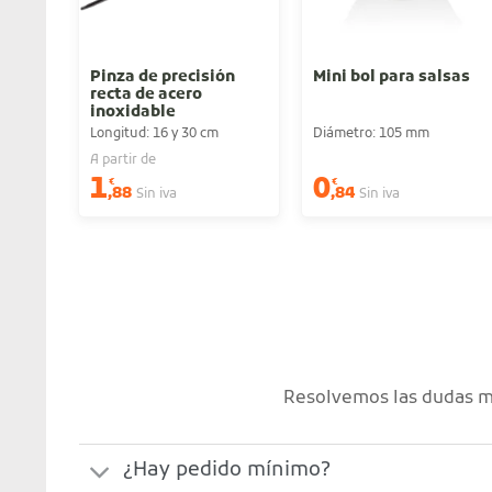
Pinza de precisión
Mini bol para salsas
recta de acero
inoxidable
Longitud: 16 y 30 cm
Diámetro: 105 mm
A partir de
1
0
€
€
,88
,84
Sin iva
Sin iva
Resolvemos las dudas má
¿Hay pedido mínimo?