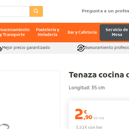
Pregunta a un profes
lmacenamiento
Pastelería y
Servicio de
Bar y Cafetería
y Transporte
Heladería
Mesa
Mejor precio garantizado
Asesoramiento profesi
Tenaza cocina 
Longitud: 35 cm
2
€
,90
Sin iva
3,51
€
con iva