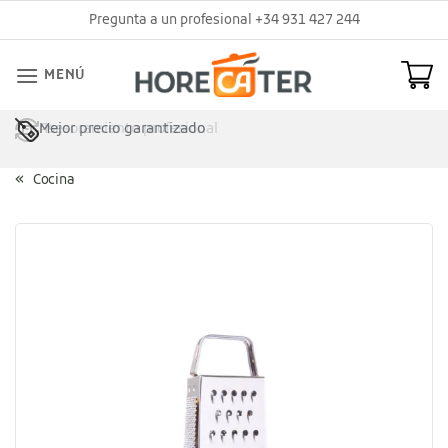
Saltar
Pregunta a un profesional +34 931 427 244
al
contenido
MENÚ
Mejor precio garantizado
Asesoramiento profesional
Cocina