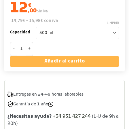
12
€
,00
Sin iva
14,79
€
–
15,98
€
con iva
LIMPIAR
Capacidad
Coctelera oro de acero inoxidable 18/10 cantidad
Añadir al carrito
Entregas en 24-48 horas laborables
Garantía de 1 año
¿Necesitas ayuda?
+34 931 427 244
(L-V de 9h a
20h)