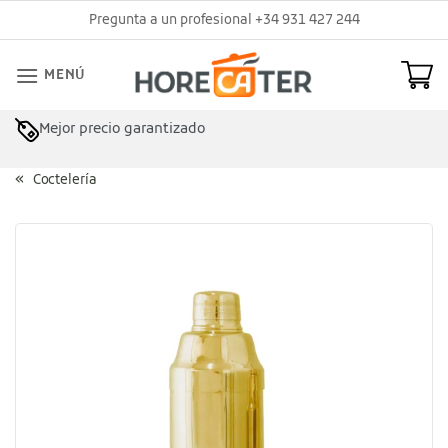
Saltar
Pregunta a un profesional +34 931 427 244
al
contenido
MENÚ
Mejor precio garantizado
Asesoramiento profesional
Coctelería