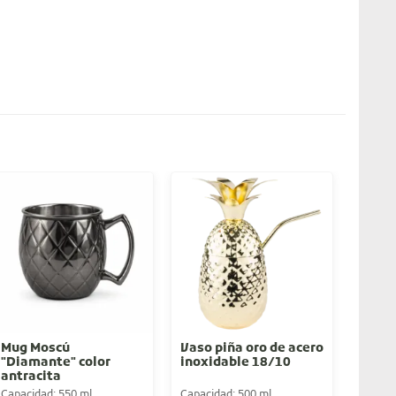
Mug Moscú
Vaso piña oro de acero
Copa 
"Diamante" color
inoxidable 18/10
de ac
antracita
18/1
Capacidad: 550 ml
Capacidad: 500 ml
Capaci