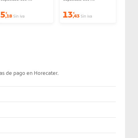
5
13
6
€
€
€
,18
,43
,06
Sin iva
Sin iva
as de pago en Horecater.