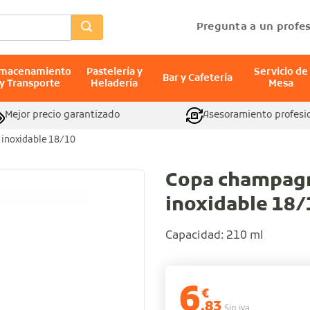
Pregunta a un profes
lmacenamiento
Pastelería y
Servicio de
Bar y Cafetería
y Transporte
Heladería
Mesa
Mejor precio garantizado
Asesoramiento profesi
inoxidable 18/10
Copa champagn
inoxidable 18/
Capacidad: 210 ml
6
€
,83
Sin iva