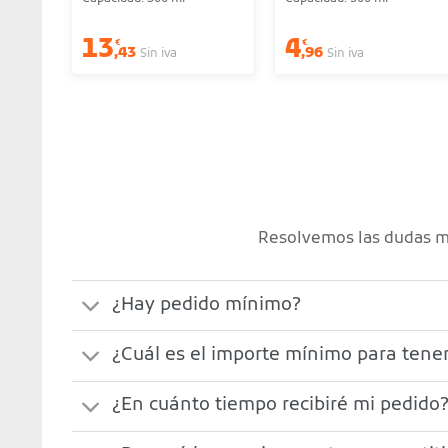
13
4
€
€
,43
,96
Sin iva
Sin iva
Resolvemos las dudas má
¿Hay pedido mínimo?
¿Cuál es el importe mínimo para tener
¿En cuánto tiempo recibiré mi pedido