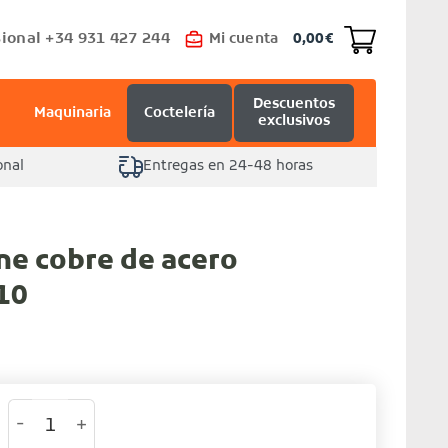
ional +34 931 427 244
Mi cuenta
0,00
€
Descuentos
Maquinaria
Coctelería
exclusivos
onal
Entregas en 24-48 horas
e cobre de acero
10
Copa champagne cobre de acero inoxidable 18/10 