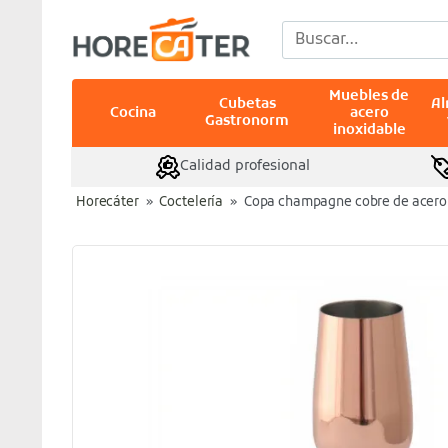
Saltar
Buscar
al
por:
contenido
Muebles de
Cubetas
A
Cocina
acero
Gastronorm
inoxidable
Calidad profesional
Horecáter
»
Coctelería
»
Copa champagne cobre de acero 