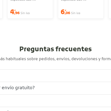
4
6
€
€
,96
,06
Sin iva
Sin iva
Preguntas frecuentes
s habituales sobre pedidos, envíos, devoluciones y form
 envío gratuito?
?