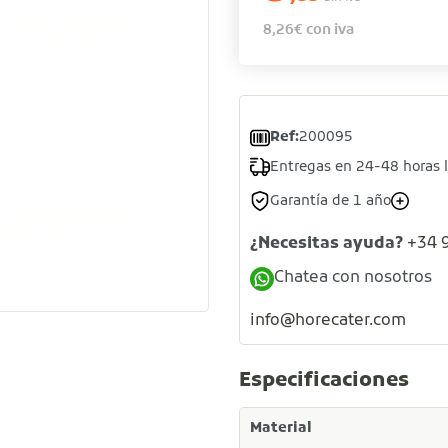
8,26
€
con iva
Ref:
200095
Entregas en 24-48 horas 
Garantía de 1 año
¿Necesitas ayuda?
+34 
Chatea con nosotros
info@horecater.com
Especificaciones
Material