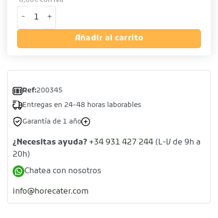
6,00
€
con iva
Dosificador licor de acero inoxidable 18/10 cantidad
Añadir al carrito
Ref:
200345
Entregas en 24-48 horas laborables
Garantía de 1 año
¿Necesitas ayuda?
+34 931 427 244
(L-V de 9h a
20h)
Chatea con nosotros
info@horecater.com