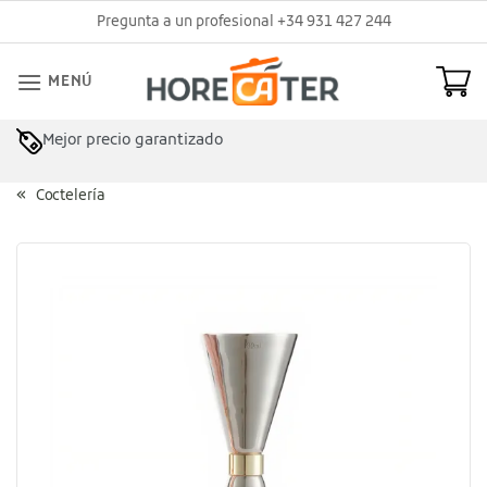
Saltar
Pregunta a un profesional +34 931 427 244
al
contenido
MENÚ
Mejor precio garantizado
Coctelería