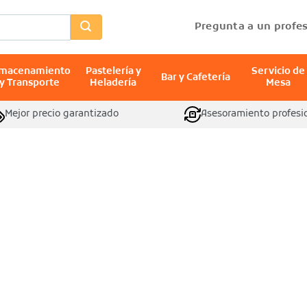
Pregunta a un profes
lmacenamiento
Pastelería y
Servicio de
Bar y Cafetería
y Transporte
Heladería
Mesa
Mejor precio garantizado
Asesoramiento profesi