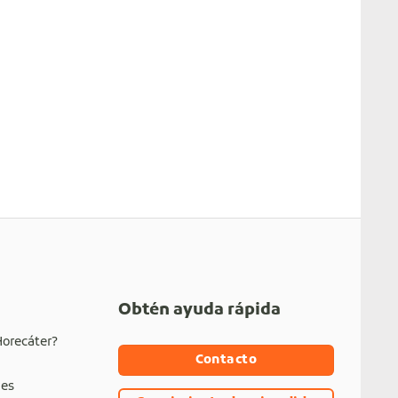
Obtén ayuda rápida
Horecáter?
Contacto
nes