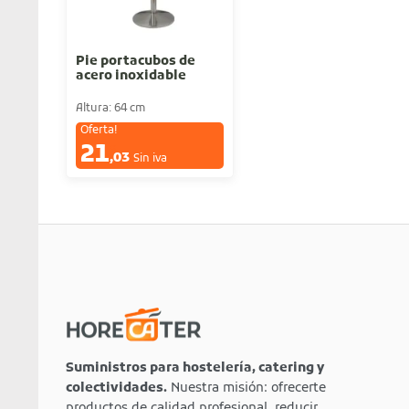
Pie portacubos de
acero inoxidable
Altura: 64 cm
Oferta!
21
€
,03
Sin iva
Suministros para hostelería, catering y
colectividades.
Nuestra misión: ofrecerte
productos de calidad profesional, reducir