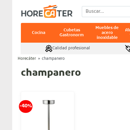
Saltar
Buscar
al
por:
contenido
Muebles de
Cubetas
A
Cocina
acero
Gastronorm
inoxidable
Calidad profesional
Horecáter
»
champanero
champanero
-40%