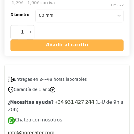
1,29
€
–
1,90
€
con iva
LIMPIAR
Diámetro
Aro redondo de acero inoxidable cantidad
Añadir al carrito
Entregas en 24-48 horas laborables
Garantía de 1 año
¿Necesitas ayuda?
+34 931 427 244
(L-V de 9h a
20h)
Chatea con nosotros
info@horecater.com