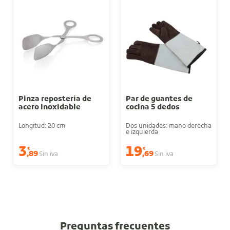
Pinza repostería de
Par de guantes de
acero inoxidable
cocina 5 dedos
Longitud: 20 cm
Dos unidades: mano derecha
e izquierda
3
19
€
€
,89
,69
Sin iva
Sin iva
Preguntas frecuentes