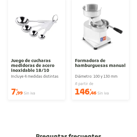
Juego de cucharas
Formadora de
medidoras de acero
hamburguesas manual
inoxidable 18/10
Incluye 4 medidas distintas
Diámetro: 100 y 130 mm
A partir de
7
146
€
€
,99
,46
Sin iva
Sin iva