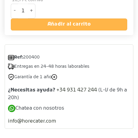
10,77
€
con iva
Bandeja de camarero de acero inoxidable 18/10 cantidad
Añadir al carrito
Ref:
200400
Entregas en 24-48 horas laborables
Garantía de 1 año
¿Necesitas ayuda?
+34 931 427 244
(L-V de 9h a
20h)
Chatea con nosotros
info@horecater.com