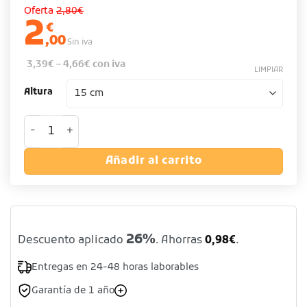
Oferta
2,80€
2
€
,00
Sin iva
3,39
€
–
4,66
€
con iva
LIMPIAR
Altura
Soporte para número banquete de acero inoxidable cant
Añadir al carrito
26%
Descuento aplicado
. Ahorras
0,98
€
.
Entregas en 24-48 horas laborables
Garantía de 1 año