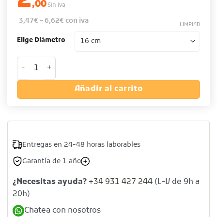
2
,00
Sin iva
3,47
€
–
6,62
€
con iva
LIMPIAR
Elige Diámetro
Plato pulpo de madera cantidad
Añadir al carrito
Entregas en 24-48 horas laborables
Garantía de 1 año
¿Necesitas ayuda?
+34 931 427 244
(L-V de 9h a
20h)
Chatea con nosotros